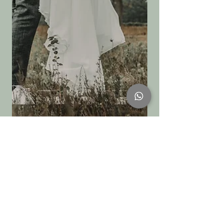
Bruiloft in een kas 't
Struweel in Rijsoord