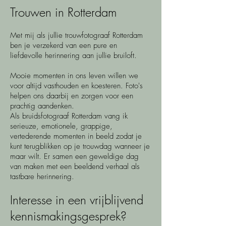
Trouwen in Rotterdam
Met mij als jullie trouwfotograaf Rotterdam
ben je verzekerd van een pure en
liefdevolle herinnering aan jullie bruiloft.
Mooie momenten in ons leven willen we
voor altijd vasthouden en koesteren. Foto's
helpen ons daarbij en zorgen voor een
prachtig aandenken.
Als bruidsfotograaf Rotterdam vang ik
serieuze, emotionele, grappige,
vertederende momenten in beeld zodat je
kunt terugblikken op je trouwdag wanneer je
maar wilt. Er samen een geweldige dag
van maken met een beeldend verhaal als
tastbare herinnering.
​​​​​Interesse in een vrijblijvend
kennismakingsgesprek?