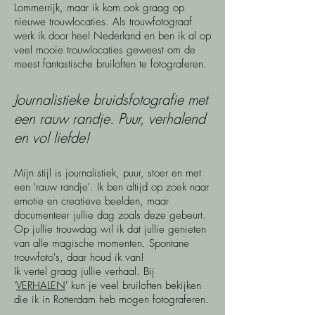
Lommerrijk, maar ik kom ook graag op
nieuwe trouwlocaties. Als trouwfotograaf
werk ik door heel Nederland en ben ik al op
veel mooie trouwlocaties geweest om de
meest fantastische bruiloften te fotograferen.
Journalistieke bruidsfotografie met
een rauw randje. Puur, verhalend
en vol liefde!
​​Mijn stijl is journalistiek, puur, stoer en met
een 'rauw randje'.
Ik ben altijd op zoek naar
emotie en creatieve beelden, maar
documenteer jullie dag zoals deze gebeurt.
Op jullie trouwdag wil ik dat jullie genieten
van alle magische momenten. Spontane
trouwfoto's, daar houd ik van!
Ik vertel graag jullie verhaal. Bij
'
VERHALEN
' kun je veel bruiloften bekijken
die ik in Rotterdam heb mogen fotograferen.