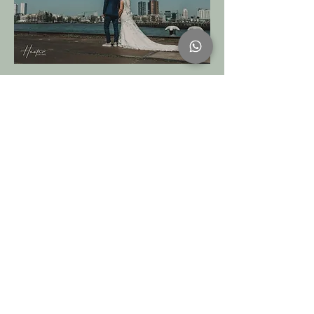
Bruiloft De Hazelhof
Rijsbergen trouwen